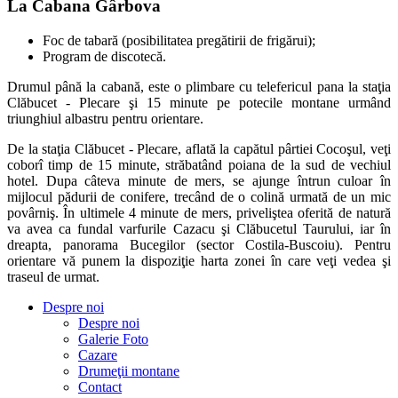
La Cabana Gârbova
Foc de tabară (posibilitatea pregătirii de frigărui);
Program de discotecă.
Drumul până la cabană, este o plimbare cu telefericul pana la staţia
Clăbucet - Plecare şi 15 minute pe potecile montane urmând
triunghiul albastru pentru orientare.
De la staţia Clăbucet - Plecare, aflată la capătul pârtiei Cocoşul, veţi
coborî timp de 15 minute, străbatând poiana de la sud de vechiul
hotel. Dupa câteva minute de mers, se ajunge întrun culoar în
mijlocul pădurii de conifere, trecând de o colină urmată de un mic
povârniş. În ultimele 4 minute de mers, priveliştea oferită de natură
va avea ca fundal varfurile Cazacu şi Clăbucetul Taurului, iar în
dreapta, panorama Bucegilor (sector Costila-Buscoiu). Pentru
orientare vă punem la dispoziţie harta zonei în care veţi vedea şi
traseul de urmat.
Despre noi
Despre noi
Galerie Foto
Cazare
Drumeţii montane
Contact