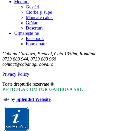
Meniuri
Gustări
Ciorbe şi supe
Mâncare caldă
Grătar
Deserturi
Urmăreşte-ne
Facebook
Foursquare
Cabana Gârbova, Predeal, Cota 1350m, România
0739 883 944, 0739 883 966
contact@cabanagirbova.ro
Privacy Policy
Toate drepturile rezervate ®
PETICILA COMTUR GÂRBOVA SRL
Site by
Splendid Website
.