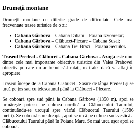
Drumeţii montane
Drumeţii montane cu diferite grade de dificultate. Cele mai
frecventate trasee turistice de o zi:
Cabana Gârbova
– Cabana Diham – Poiana Izvoarelor;
Cabana Gârbova
– Clăbucet-Plecare – Cabana Susai;
Cabana Gârbova
– Cabana Trei Brazi – Poiana Secuilor.
Traseul Predeal - Clăbucet - Cabana Gârbova - Azuga
este unul
dintre cele mai importante obiective turistice din Valea Prahovei,
obiectiv pe care nu ar trebui să-l rataţi, mai ales dacă va aflaţi în
apropiere.
Traseul începe de la Cabana Clăbucet - Sosire de lângă Predeal și se
urcă pe jos sau cu telescaunul până la Clăbucet - Plecare.
Se coboară spre sud până la Cabana Gârbova (1350 m), apoi se
urmăreşte poteca pe culmea nordică a Clăbucetului Taurului,
continuându-se urcuşul spre vârful Clăbucetul Taurului (1586
metri). Se coboară spre dreapta, apoi se urcă pe culmea sud-vestică a
Clăbucetului Taurului până în Poiana Mare. Se mai urca uşor apoi se
coboară.