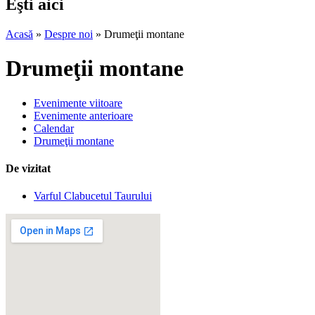
Eşti aici
Acasă
»
Despre noi
» Drumeţii montane
Drumeţii montane
Evenimente viitoare
Evenimente anterioare
Calendar
Drumeţii montane
De vizitat
Varful Clabucetul Taurului