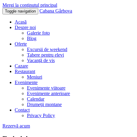
Mergi la conţinutul principal
Cabana Gârbova
Toggle navigation
Acasă
Despre noi
Galerie foto
Blog
Oferte
Excursii de weekend
Tabere pentru elevi
Vacanţă de vis
Cazare
Restaurant
Meniuri
Evenimente
Evenimente viitoare
Evenimente anterioare
Calendar
Drumeţii montane
Contact
Privacy Policy
Rezervă acum