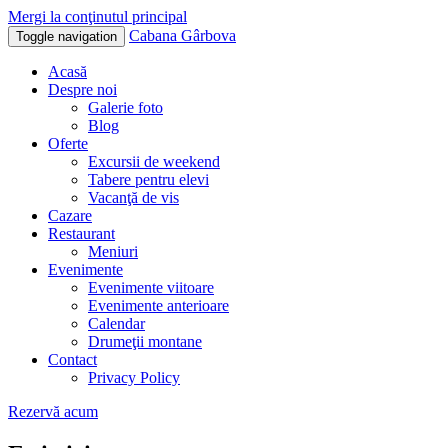
Mergi la conţinutul principal
Cabana Gârbova
Toggle navigation
Acasă
Despre noi
Galerie foto
Blog
Oferte
Excursii de weekend
Tabere pentru elevi
Vacanţă de vis
Cazare
Restaurant
Meniuri
Evenimente
Evenimente viitoare
Evenimente anterioare
Calendar
Drumeţii montane
Contact
Privacy Policy
Rezervă acum