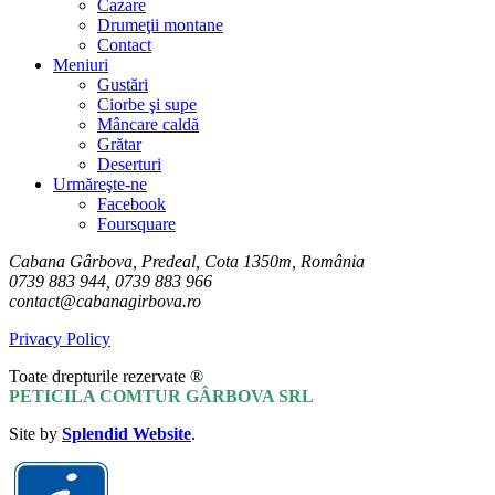
Cazare
Drumeţii montane
Contact
Meniuri
Gustări
Ciorbe şi supe
Mâncare caldă
Grătar
Deserturi
Urmăreşte-ne
Facebook
Foursquare
Cabana Gârbova, Predeal, Cota 1350m, România
0739 883 944, 0739 883 966
contact@cabanagirbova.ro
Privacy Policy
Toate drepturile rezervate ®
PETICILA COMTUR GÂRBOVA SRL
Site by
Splendid Website
.