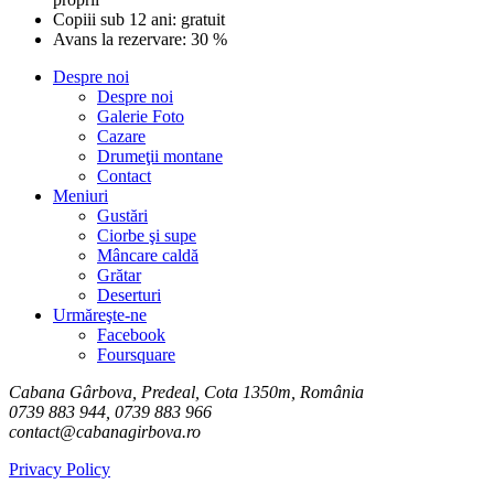
Copiii sub 12 ani: gratuit
Avans la rezervare: 30 %
Despre noi
Despre noi
Galerie Foto
Cazare
Drumeţii montane
Contact
Meniuri
Gustări
Ciorbe şi supe
Mâncare caldă
Grătar
Deserturi
Urmăreşte-ne
Facebook
Foursquare
Cabana Gârbova, Predeal, Cota 1350m, România
0739 883 944, 0739 883 966
contact@cabanagirbova.ro
Privacy Policy