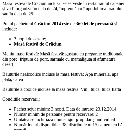
Masă festivă de Craciun inclusă; se servește în restaurantul cabanei
și va fi organizat în data de 24, împreună cu împodobirea bradului
sau în data de 25.
Prețul pachetului
Crăciun 2014
este de
360 lei de persoană
și
include:
3 nopți de cazare;
Masă festivă de Crăciun
.
Meniu masa festivă: Masă festivă: gustare cu preparate traditionale
din porc, friptura de porc, sarmale cu mamaliguta si afumatura,
desert
Băuturile nealcoolice incluse la masa festivă: Apa minerala, apa
plata, cafea
Băuturile alcoolice incluse la masa festivă: Vin , tuica, tuica fiarta
Conditiile rezervarii:
Pachet sejur minim: 3 nopți. Data de intrare: 23.12.2014.
Numar minim de persoane pentru rezervare: 2
Unitatea se închiriază unui singur grup dar și individual
Număr locuri disponibile: 38, distribuite în 15 camere cu băi
proprii