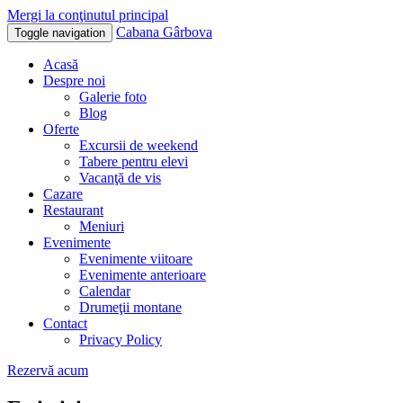
Mergi la conţinutul principal
Cabana Gârbova
Toggle navigation
Acasă
Despre noi
Galerie foto
Blog
Oferte
Excursii de weekend
Tabere pentru elevi
Vacanţă de vis
Cazare
Restaurant
Meniuri
Evenimente
Evenimente viitoare
Evenimente anterioare
Calendar
Drumeţii montane
Contact
Privacy Policy
Rezervă acum