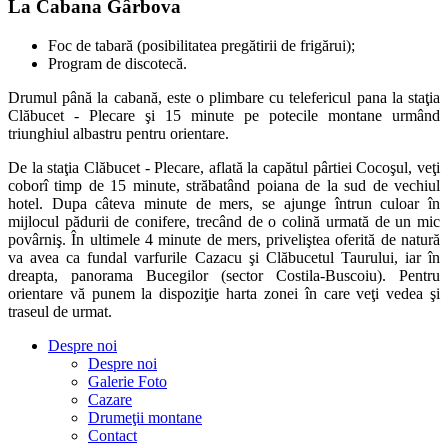
La Cabana Gârbova
Foc de tabară (posibilitatea pregătirii de frigărui);
Program de discotecă.
Drumul până la cabană, este o plimbare cu telefericul pana la staţia
Clăbucet - Plecare şi 15 minute pe potecile montane urmând
triunghiul albastru pentru orientare.
De la staţia Clăbucet - Plecare, aflată la capătul pârtiei Cocoşul, veţi
coborî timp de 15 minute, străbatând poiana de la sud de vechiul
hotel. Dupa câteva minute de mers, se ajunge întrun culoar în
mijlocul pădurii de conifere, trecând de o colină urmată de un mic
povârniş. În ultimele 4 minute de mers, priveliştea oferită de natură
va avea ca fundal varfurile Cazacu şi Clăbucetul Taurului, iar în
dreapta, panorama Bucegilor (sector Costila-Buscoiu). Pentru
orientare vă punem la dispoziţie harta zonei în care veţi vedea şi
traseul de urmat.
Despre noi
Despre noi
Galerie Foto
Cazare
Drumeţii montane
Contact