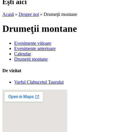
Eşti aici
Acasă
»
Despre noi
» Drumeţii montane
Drumeţii montane
Evenimente viitoare
Evenimente anterioare
Calendar
Drumeţii montane
De vizitat
Varful Clabucetul Taurului