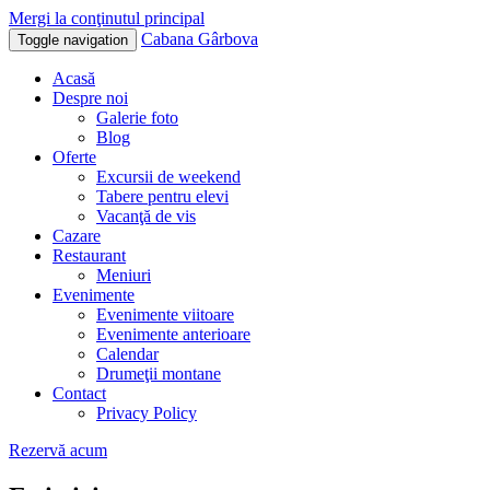
Mergi la conţinutul principal
Cabana Gârbova
Toggle navigation
Acasă
Despre noi
Galerie foto
Blog
Oferte
Excursii de weekend
Tabere pentru elevi
Vacanţă de vis
Cazare
Restaurant
Meniuri
Evenimente
Evenimente viitoare
Evenimente anterioare
Calendar
Drumeţii montane
Contact
Privacy Policy
Rezervă acum