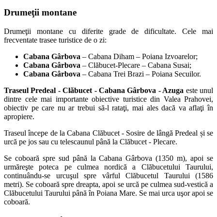
Drumeţii montane
Drumeţii montane cu diferite grade de dificultate. Cele mai
frecventate trasee turistice de o zi:
Cabana Gârbova
– Cabana Diham – Poiana Izvoarelor;
Cabana Gârbova
– Clăbucet-Plecare – Cabana Susai;
Cabana Gârbova
– Cabana Trei Brazi – Poiana Secuilor.
Traseul Predeal - Clăbucet - Cabana Gârbova - Azuga
este unul
dintre cele mai importante obiective turistice din Valea Prahovei,
obiectiv pe care nu ar trebui să-l rataţi, mai ales dacă va aflaţi în
apropiere.
Traseul începe de la Cabana Clăbucet - Sosire de lângă Predeal și se
urcă pe jos sau cu telescaunul până la Clăbucet - Plecare.
Se coboară spre sud până la Cabana Gârbova (1350 m), apoi se
urmăreşte poteca pe culmea nordică a Clăbucetului Taurului,
continuându-se urcuşul spre vârful Clăbucetul Taurului (1586
metri). Se coboară spre dreapta, apoi se urcă pe culmea sud-vestică a
Clăbucetului Taurului până în Poiana Mare. Se mai urca uşor apoi se
coboară.