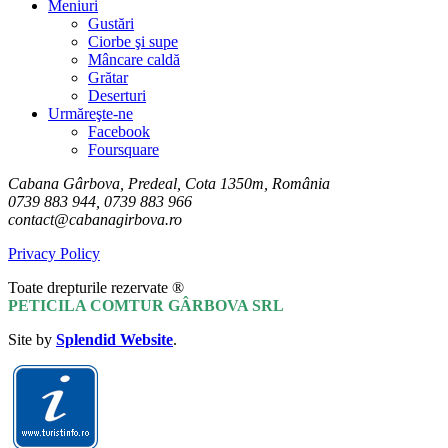
Meniuri
Gustări
Ciorbe şi supe
Mâncare caldă
Grătar
Deserturi
Urmăreşte-ne
Facebook
Foursquare
Cabana Gârbova, Predeal, Cota 1350m, România
0739 883 944, 0739 883 966
contact@cabanagirbova.ro
Privacy Policy
Toate drepturile rezervate ®
PETICILA COMTUR GÂRBOVA SRL
Site by
Splendid Website
.