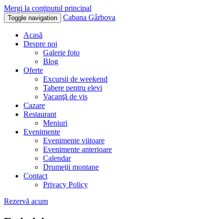
Mergi la conţinutul principal
Cabana Gârbova
Toggle navigation
Acasă
Despre noi
Galerie foto
Blog
Oferte
Excursii de weekend
Tabere pentru elevi
Vacanţă de vis
Cazare
Restaurant
Meniuri
Evenimente
Evenimente viitoare
Evenimente anterioare
Calendar
Drumeţii montane
Contact
Privacy Policy
Rezervă acum