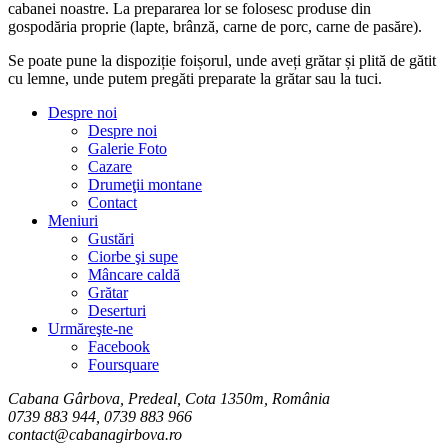
cabanei noastre. La prepararea lor se folosesc produse din
gospodăria proprie (lapte, brânză, carne de porc, carne de pasăre).
Se poate pune la dispoziție foișorul, unde aveți grătar și plită de gătit
cu lemne, unde putem pregăti preparate la grătar sau la tuci.
Despre noi
Despre noi
Galerie Foto
Cazare
Drumeţii montane
Contact
Meniuri
Gustări
Ciorbe şi supe
Mâncare caldă
Grătar
Deserturi
Urmăreşte-ne
Facebook
Foursquare
Cabana Gârbova, Predeal, Cota 1350m, România
0739 883 944, 0739 883 966
contact@cabanagirbova.ro