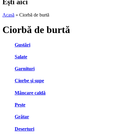
Eşti aici
Acasă
» Ciorbă de burtă
Ciorbă de burtă
Gustări
Salate
Garnituri
Ciorbe şi supe
Mâncare caldă
Peşte
Grătar
Deserturi