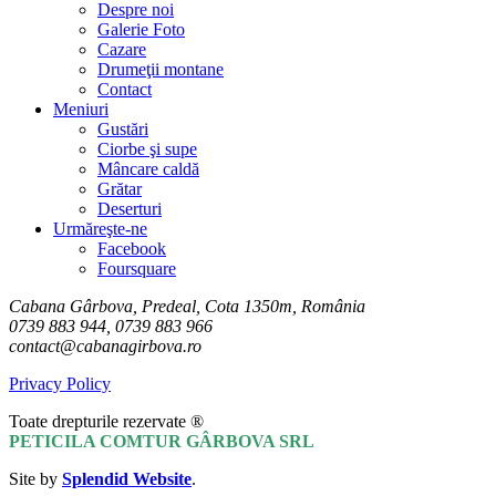
Despre noi
Galerie Foto
Cazare
Drumeţii montane
Contact
Meniuri
Gustări
Ciorbe şi supe
Mâncare caldă
Grătar
Deserturi
Urmăreşte-ne
Facebook
Foursquare
Cabana Gârbova, Predeal, Cota 1350m, România
0739 883 944, 0739 883 966
contact@cabanagirbova.ro
Privacy Policy
Toate drepturile rezervate ®
PETICILA COMTUR GÂRBOVA SRL
Site by
Splendid Website
.