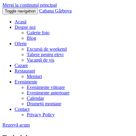
Mergi la conţinutul principal
Cabana Gârbova
Toggle navigation
Acasă
Despre noi
Galerie foto
Blog
Oferte
Excursii de weekend
Tabere pentru elevi
Vacanţă de vis
Cazare
Restaurant
Meniuri
Evenimente
Evenimente viitoare
Evenimente anterioare
Calendar
Drumeţii montane
Contact
Privacy Policy
Rezervă acum